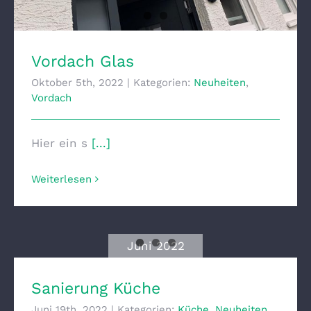
Vordach Glas
Oktober 5th, 2022
|
Kategorien:
Neuheiten
,
Vordach
Hier ein s
[...]
Weiterlesen
Juni 2022
Sanierung Küche
Sanierung Küche
Juni 19th, 2022
|
Kategorien:
Küche
,
Neuheiten