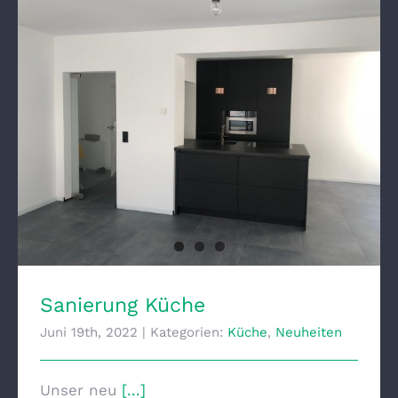
Sanierung Küche
Sanierung Küche
Juni 19th, 2022
|
Kategorien:
Küche
,
Neuheiten
Unser neu
[...]