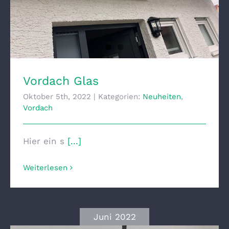
Vordach Glas
Oktober 5th, 2022
|
Kategorien:
Neuheiten
,
Vordach
Hier ein s
[...]
Weiterlesen
Juni 2022